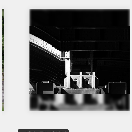
き
ま
す