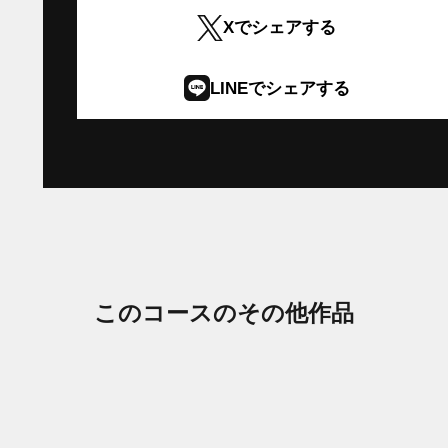
Xでシェアする
外
部
LINEでシェアする
サ
外
イ
部
ト
サ
を
イ
別
ト
ウ
を
イ
別
ン
ウ
ド
イ
このコースのその他作品
ウ
ン
で
ド
開
ウ
き
で
ま
開
す