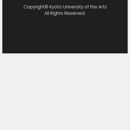
部
Copyright© Kyoto University of the Arts
サ
All Rights Reserved.
イ
ト
を
別
ウ
イ
ン
ド
ウ
で
開
き
ま