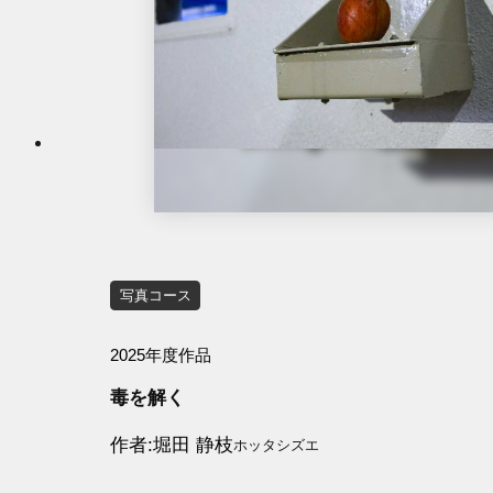
写真コース
2025年度作品
毒を解く
作者
堀田 静枝
ホッタシズエ