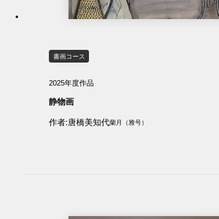
書画コース
2025年度作品
静物画
作者
唐橋美知代
蘭月（雅号）