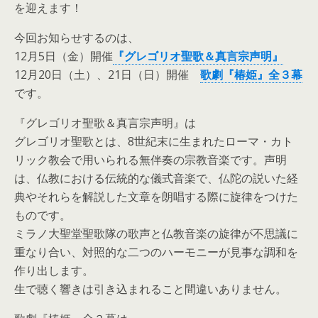
を迎えます！
今回お知らせするのは、
12月5日（金）開催
『グレゴリオ聖歌＆真言宗声明』
12月20日（土）、21日（日）開催
歌劇『椿姫』全３幕
です。
『グレゴリオ聖歌＆真言宗声明』は
グレゴリオ聖歌とは、8世紀末に生まれたローマ・カト
リック教会で用いられる無伴奏の宗教音楽です。声明
は、仏教における伝統的な儀式音楽で、仏陀の説いた経
典やそれらを解説した文章を朗唱する際に旋律をつけた
ものです。
ミラノ大聖堂聖歌隊の歌声と仏教音楽の旋律が不思議に
重なり合い、対照的な二つのハーモニーが見事な調和を
作り出します。
生で聴く響きは引き込まれること間違いありません。