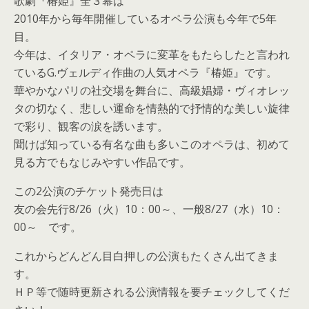
歌劇『椿姫』全３幕は
2010年から毎年開催しているオペラ公演も今年で5年
目。
今年は、イタリア・オペラに変革をもたらしたと言われ
ているG.ヴェルディ作曲の人気オペラ『椿姫』です。
華やかなパリの社交場を舞台に、高級娼婦・ヴィオレッ
タの切なく、悲しい運命を情熱的で抒情的な美しい旋律
で彩り、観客の涙を誘います。
聞けば知っている有名な曲も多いこのオペラは、初めて
見る方でもなじみやすい作品です。
この2公演のチケット発売日は
友の会先行8/26（火）10：00～、一般8/27（水）10：
00～ です。
これからどんどん目白押しの公演もたくさん出てきま
す。
ＨＰ等で随時更新される公演情報を要チェックしてくだ