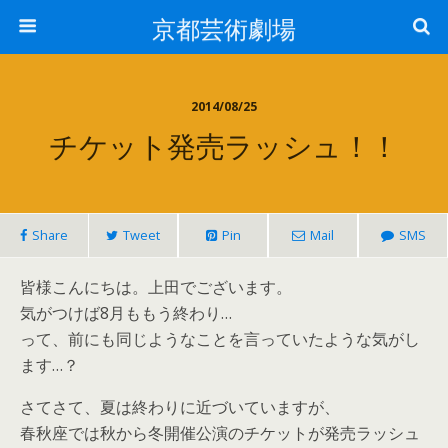
京都芸術劇場
2014/08/25
チケット発売ラッシュ！！
Share
Tweet
Pin
Mail
SMS
皆様こんにちは。上田でございます。
気がつけば8月ももう終わり…
って、前にも同じようなことを言っていたような気がし
ます…？
さてさて、夏は終わりに近づいていますが、
春秋座では秋から冬開催公演のチケットが発売ラッシュ