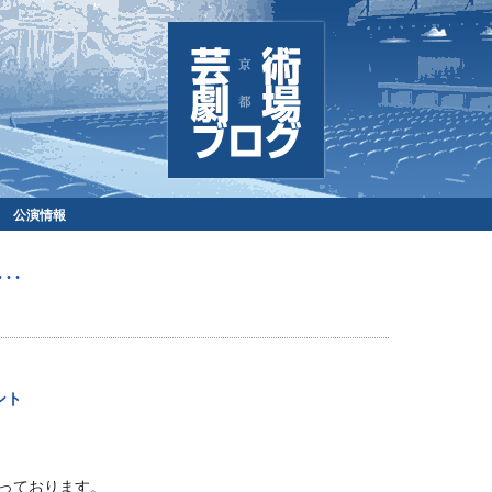
公演情報
…
ント
なっております。