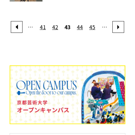
…
41
42
43
44
45
…