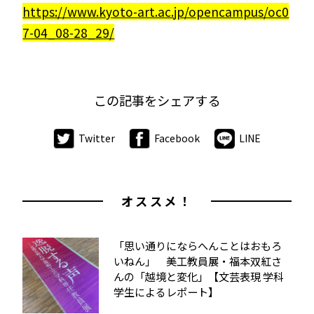
https://www.kyoto-art.ac.jp/opencampus/oc0
7-04_08-28_29/
この記事をシェアする
Twitter
Facebook
LINE
オススメ！
「思い通りにならへんことはおもろ
いねん」 美工教員展・福本双紅さ
んの「越境と変化」【文芸表現 学科
学生によるレポート】