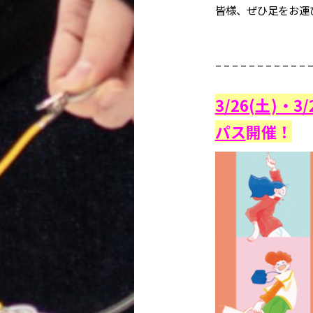
皆様、ぜひ足をお運
– – – – – – – – – – – –
3/26(土)・
パス
開催！