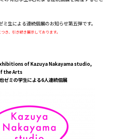
ゼミ生による連続個展のお知らせ第五弾です。
につき、引き続き展示しております。
xhibitions of Kazuya Nakayama studio,
f the Arts
和也ゼミの学生による6人連続個展