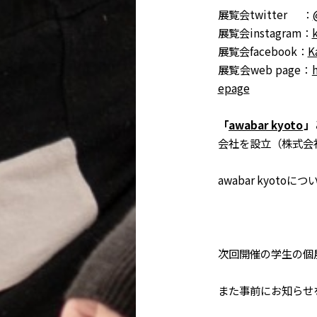
展覧会twitter ：
展覧会instagram：
展覧会facebook：
K
展覧会web page：
epage
「
awabar kyoto
」
会社を設立（株式会社
awabar kyoto
次回開催の学生の個展
また事前にお知らせ