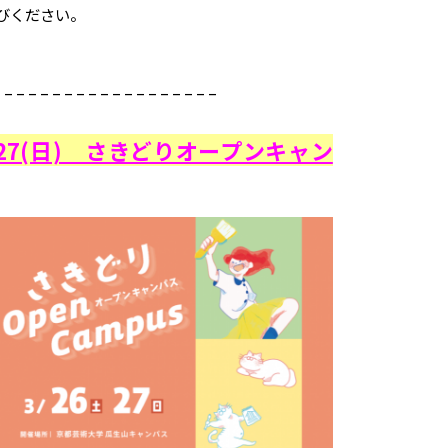
びください。
 – – – – – – – – – – – – – – – – – –
3/27(日) さきどりオープンキャン