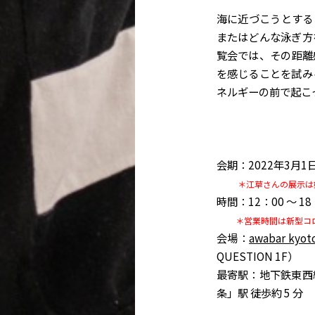
海に近づこうとする
またはどんな泳ぎ方
覧会では、その距離
を感じることを試み
ネルギーの前で起こ
会期：2022年3月1
＊江草さんの展示は好
時間：12：00 ～ 18
＊営業時間は新型コ
会場：
awabar kyot
QUESTION 1F）
最寄駅：地下鉄東西
条」駅 徒歩約 5 分