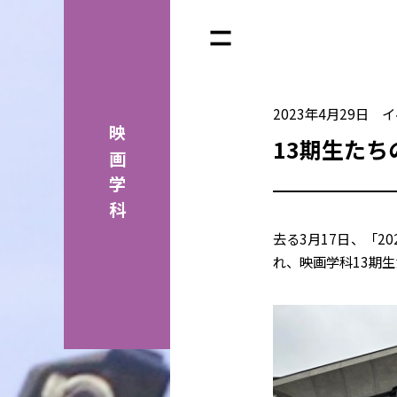
2023年4月29日
イ
映画学科
13期生たち
去る
3
月
17
日、「
20
れ、映画学科
13
期生