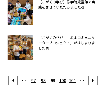
【こがくの学び】修学院児童館で実
践をさせていただきました🎨
【こがくの学び】「絵本コミュニケ
ータープロジェクト」がはじまりま
した📚
…
97
98
99
100
101
…