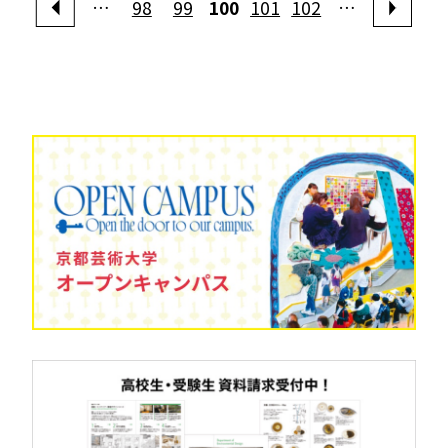
…
98
99
100
101
102
…