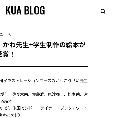
KUA BLOG
ュース
】かわ先生+学生制作の絵本が
受賞！
科イラストレーションコースのかわこうせい先生
林愛佳、佐々木茜、佐藤雅、原沙弥圭、松本茜、宮
よる絵本
s A Bow』が、米国でシドニーテイラー・ブックアワード
ok Award)の