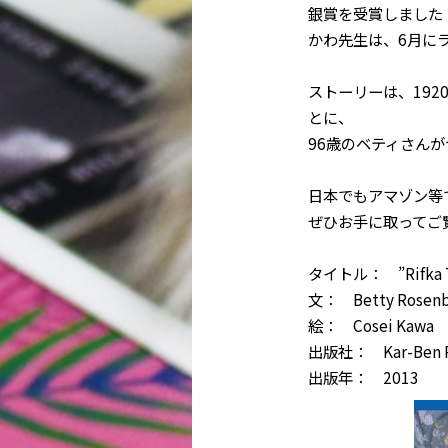
銀賞を受賞しました
かわ先生は、6月に
ストーリーは、19
とに、
96歳のベティさん
日本でもアマゾン等
ぜひお手に取ってご
タイトル： ”Rifka Ta
文： Betty Rosenbe
絵： Cosei Kawa
出版社： Kar-Ben Pu
出版年： 2013