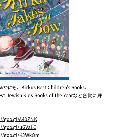
、Kirkus Best Children’s Books、
Best Jewish Kids Books of the Yearなど各賞に輝
://goo.gl/A40ZNK
://goo.gl/uGVaLC
://goo.gl/K3WkQm