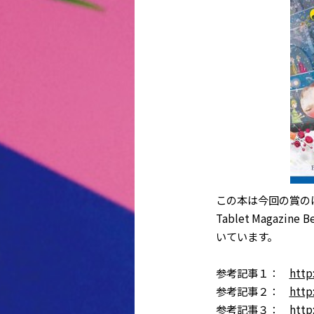
この本は今回の賞のほかにも
Tablet Magazine 
いています。
参考記事１：
http
参考記事２：
http
参考記事３：
http