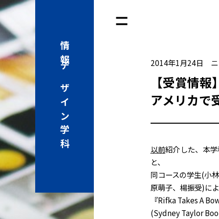
情報
2014年1月24日
ニ
デザイン学科
【受賞情報
アメリカで
以前
紹介した、本学
と、
同コースの学生(小
原萌子、楊振受)に
『Rifka Take
(Sydney Taylor Bo