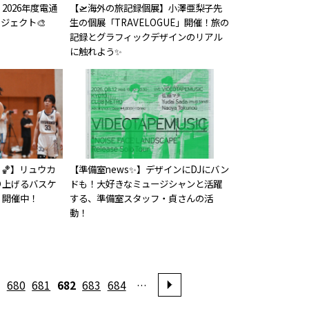
2026年度電通
【🛫海外の旅記録個展】小澤亜梨子先
ジェクト🎨
生の個展「TRAVELOGUE」開催！旅の
記録とグラフィックデザインのリアル
に触れよう✨
🏀】リュウカ
【準備室news✨】デザインにDJにバン
り上げるバスケ
ドも！大好きなミュージシャンと活躍
」開催中！
する、準備室スタッフ・貞さんの活
動！
680
681
682
683
684
…