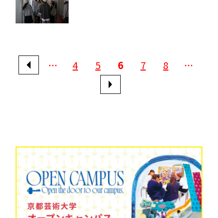
…
4
5
6
7
8
…