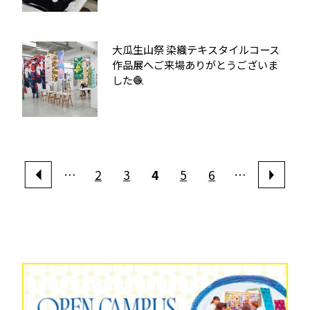
大瓜生山祭 染織テキスタイルコース
作品展へご来場ありがとうございま
した🧶
…
2
3
4
5
6
…