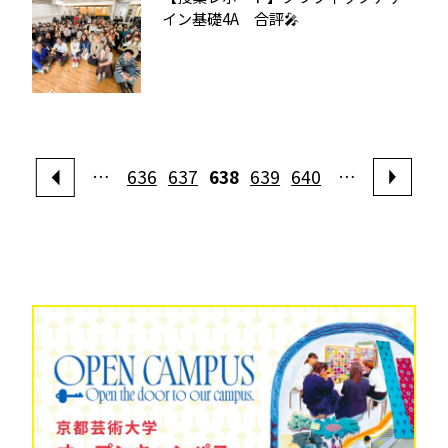
イン基礎4A 合評🎤
…
636
637
638
639
640
…