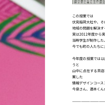
この授業では
伏見稲荷大社や、そ
地域の問題を解決す
実は2012年度から
当時学生が制作した
今でも町の人たちに
今年度の授業では以
うと
山中に点在する茶店
案した
情報デザインコース 
今泉さん、酒本くん
———————————