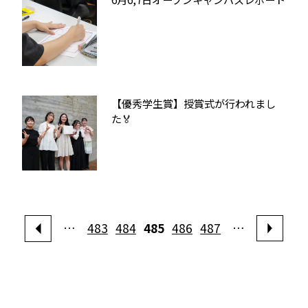
【優秀学生賞】授賞式が行われまし
た🏅
…
483
484
485
486
487
…