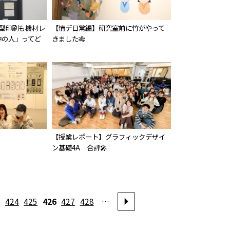
大型印刷も機材レ
【情デ日常編】研究室前に竹がやって
中の人」ってど
きました🎋
【授業レポート】グラフィックデザイ
ン基礎4A 合評🎤
424
425
426
427
428
…