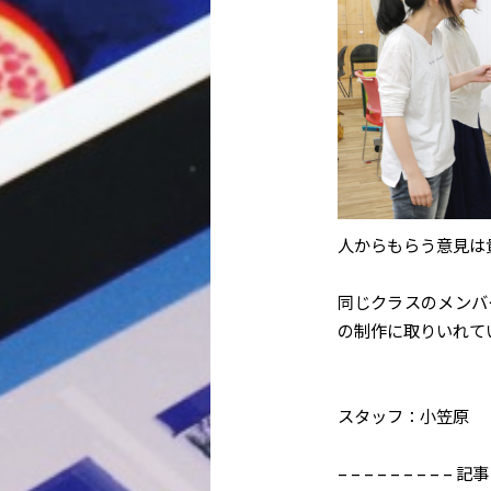
人からもらう意見は
同じクラスのメンバ
の制作に取りいれて
スタッフ：小笠原
– – – – – – – – – 