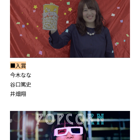
■入賞
今木なな
谷口篤史
井畑翔