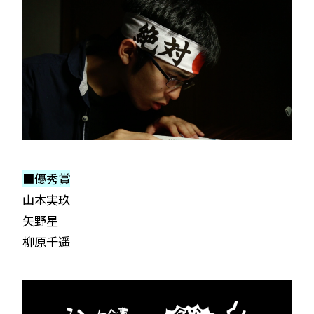
■優秀賞
山本実玖
矢野星
柳原千遥