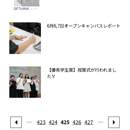
6月6,7日オープンキャンパスレポート
【優秀学生賞】授賞式が行われまし
た🏅
…
423
424
425
426
427
…