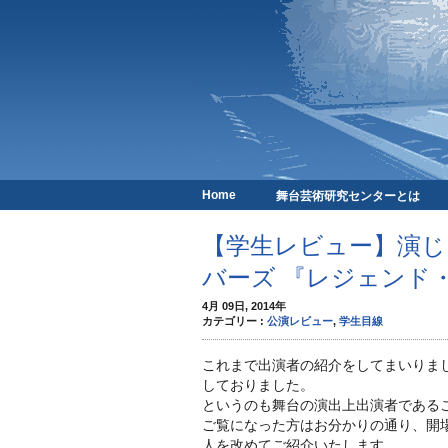
Home
舞台芸術研究センターとは
京都芸術劇場
【学生レビュー】演じる
バーズ 『レジェンド・
4月 09日, 2014年
カテゴリー :
公演レビュー
,
学生目線
これまで出演者の紹介をしてまいりま
しておりました。
というのも舞台の演出上出演者である
ご覧になった方はお分かりの通り、開
人を改めてご紹介いたします。