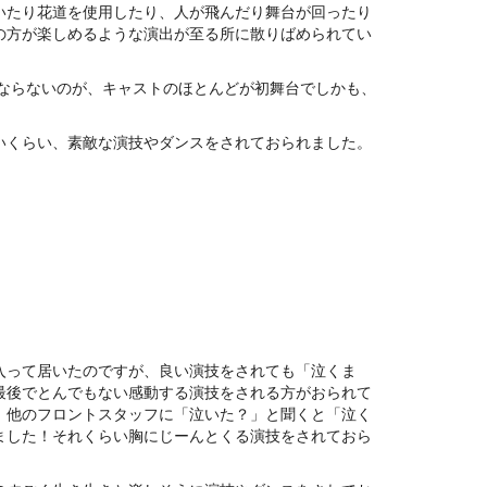
いたり花道を使用したり、人が飛んだり舞台が回ったり
の方が楽しめるような演出が至る所に散りばめられてい
ならないのが、キャストのほとんどが初舞台でしかも、
いくらい、素敵な演技やダンスをされておられました。
入って居いたのですが、良い演技をされても「泣くま
最後でとんでもない感動する演技をされる方がおられて
。他のフロントスタッフに「泣いた？」と聞くと「泣く
ました！それくらい胸にじーんとくる演技をされておら