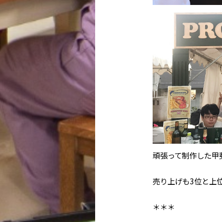
頑張って制作した甲
売り上げも
3
位と上
＊＊＊