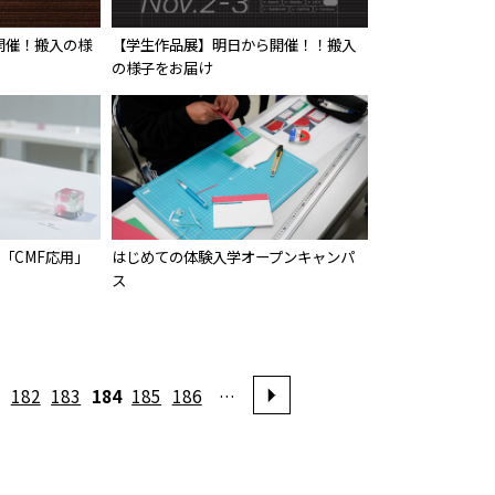
ら開催！搬入の様
【学生作品展】明日から開催！！搬入
の様子をお届け
生「CMF応用」
はじめての体験入学オープンキャンパ
ス
182
183
184
185
186
…