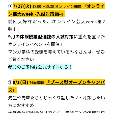
①
7/27(火)
『オンライ
18:00～18:30
オンライン開催
ン芸大week -入試対策編-』
前回大好評だった、オンライン芸大week第2
弾！！
9月の体験授業型選抜の入試対策
に重点を置いた
オンラインイベントを開催！
マンガ学科の受験を考えているみなさんは、ぜひ
ご覧ください！
参加のご予約は公式サイトから！
8/1(日)
『ブース型オープンキャンパ
②
対面開催
ス』
先生や先輩たちとじっくり話したい・相談したい
方におすすめ！
大学全体説明会だけでなく、学科ごとの
体験型ワ