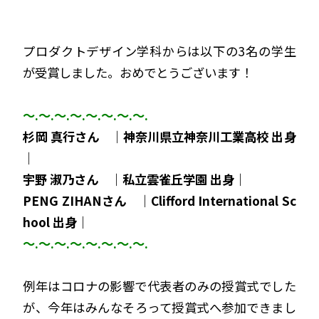
プロダクトデザイン学科からは以下の3名の学生
が受賞しました。おめでとうございます！
～.～.～.～.
～.～.～.～.
杉岡 真行さん ｜神奈川県立神奈川工業高校 出身
｜
宇野 淑乃さん ｜私立雲雀丘学園 出身｜
PENG ZIHANさん ｜Clifford International Sc
hool 出身｜
～.～.～.～.
～.～.～.～.
例年はコロナの影響で代表者のみの授賞式でした
が、今年はみんなそろって授賞式へ参加できまし