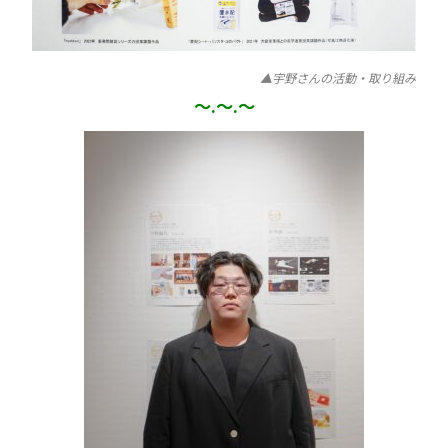
▲宇野さんの活動・取り組み
～.～.～