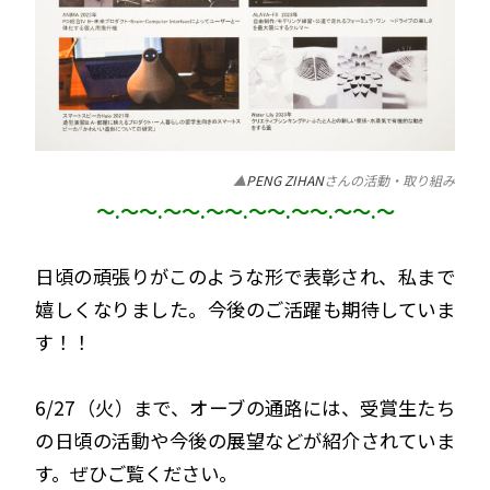
▲
PENG ZIHAN
さんの活動・取り組み
～.～
～.～
～.～
～.～
～.～
～.～
～.～
日頃の頑張りがこのような形で表彰され、私まで
嬉しくなりました。今後のご活躍も期待していま
す！！
6/27（火）まで、オーブの通路には、受賞生たち
の日頃の活動や今後の展望などが紹介されていま
す。ぜひご覧ください。