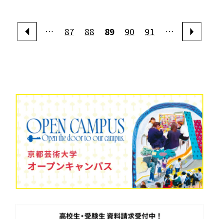
…
87
88
89
90
91
…