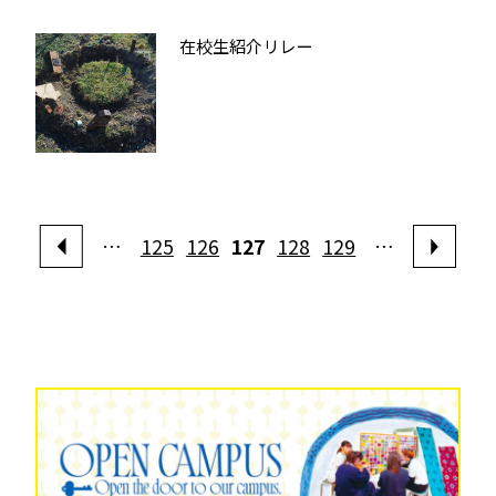
在校生紹介リレー
…
125
126
127
128
129
…