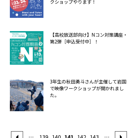
クショップやります！
【高校放送部向け】Nコン対策講座・
第2弾［申込受付中］！
3年生の秋田勇斗さんが主催して岩国
で映像ワークショップが開かれまし
た。
…
139
140
141
142
143
…