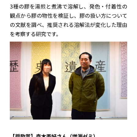
3種の膠を湯煎と煮沸で溶解し、発色・付着性の
観点から膠の物性を検証し、膠の扱い方について
の文献を調べ、推奨される溶解法が変化した理由
を考察する研究です。
【奨励賞】森本亜好さん（増渕ゼミ）