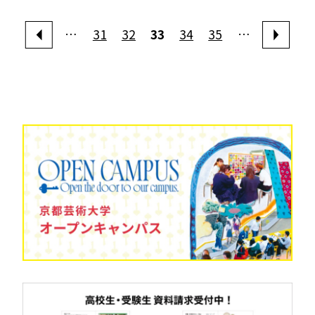
…
31
32
33
34
35
…