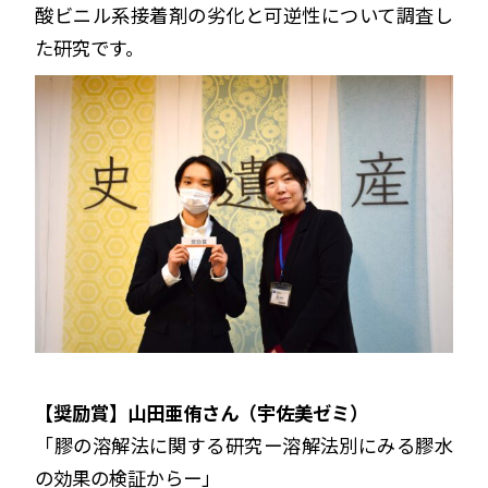
酸ビニル系接着剤の劣化と可逆性について調査し
た研究です。
【奨励賞】山田亜侑さん（宇佐美ゼミ）
「膠の溶解法に関する研究ー溶解法別にみる膠水
の効果の検証からー」