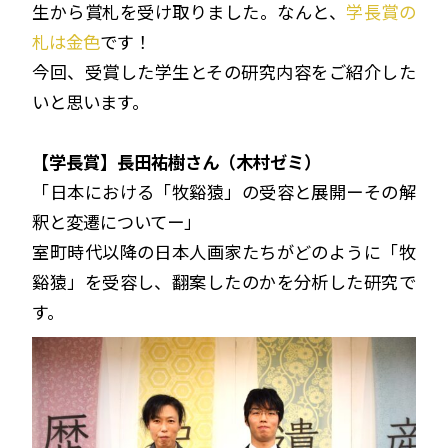
生から賞札を受け取りました。なんと、
学長賞の
札は金色
です！
今回、受賞した学生とその研究内容をご紹介した
いと思います。
【学長賞】長田祐樹さん（木村ゼミ）
「日本における「牧谿猿」の受容と展開ーその解
釈と変遷についてー」
室町時代以降の日本人画家たちがどのように「牧
谿猿」を受容し、翻案したのかを分析した研究で
す。