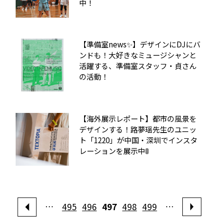
中！
【準備室news✨】デザインにDJにバ
ンドも！大好きなミュージシャンと
活躍する、準備室スタッフ・貞さん
の活動！
【海外展示レポート】都市の風景を
デザインする！路夢瑶先生のユニッ
ト「1220」が中国・深圳でインスタ
レーションを展示中🚦
…
495
496
497
498
499
…