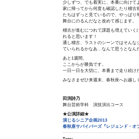
少しずつ、でも着実に、本番に向けて
家に帰ってから何度も確認したり稽古
たちはずっと見ているので、やっぱり
舞台にのるんだなと改めて感じます。
稽古が進むにつれて課題も増えていく
れると思います！
通し稽古、ラストのシーンではそんな
ていられるかなあ…なんて思うとなん
あと1週間。
ここからが勝負です。
一日一日を大切に、本番まで走り続け
みなさまぜひ来週末、春秋座へお越し
田渕詩乃
舞台芸術学科 演技演出コース
★公演詳細★
演じるシニア企画2013
春秋座サバイバーズ『レジェンド・オ
Tags: