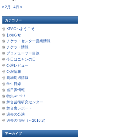
31
« 2月
4月 »
カテゴリー
KPACへようこそ
お知らせ
チケットセンター営業情報
チケット情報
プロデューサー目線
今日はニャンの日
公演レビュー
公演情報
劇場周辺情報
学生目線
当日券情報
特集week！
舞台芸術研究センター
舞台裏レポート
過去の公演
過去の情報（～2016.3）
アーカイブ