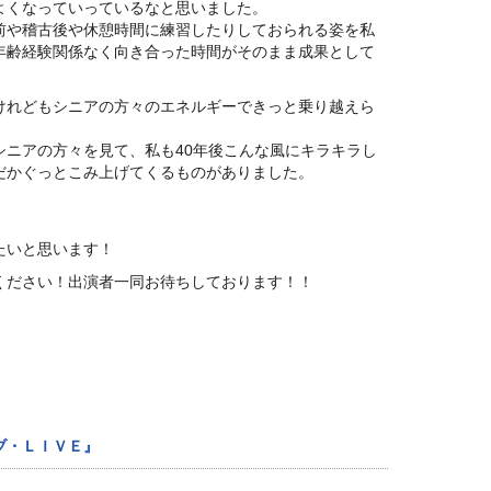
よくなっていっているなと思いました。
前や稽古後や休憩時間に練習したりしておられる姿を私
年齢経験関係なく向き合った時間がそのまま成果として
けれどもシニアの方々のエネルギーできっと乗り越えら
シニアの方々を見て、私も40年後こんな風にキラキラし
だかぐっとこみ上げてくるものがありました。
たいと思います！
ください！出演者一同お待ちしております！！
ブ・ＬＩＶＥ』