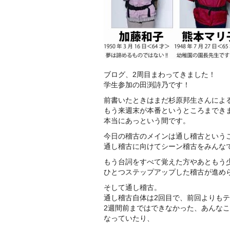
ブログ、2周目まわってきました！
学生参加の田渕詩乃です！
前書いたときはまだ杉原邦生さんによ
もう来週末が本番というところまでき
本当にあっという間です。
今日の稽古のメインは通し稽古という
通し稽古に向けてシーン稽古をみんな
もう台詞をすべて覚えた方やあともう
ひとつステップアップした稽古が進め
そして通し稽古。
通し稽古自体は2回目で、前回よりも
2週間前まではできなかった、あんな
なっていたり、