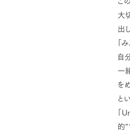
こ
大
出
「
自
一緒
をめ
と
「
的”