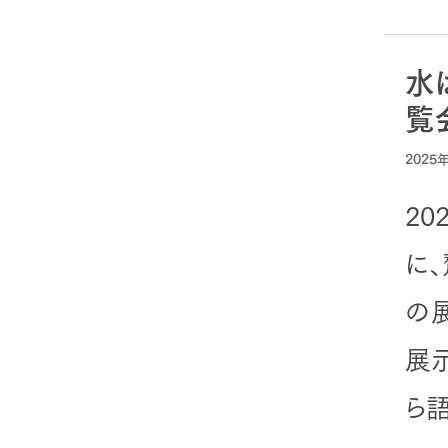
水
覧
2025
20
に
の
展
ら