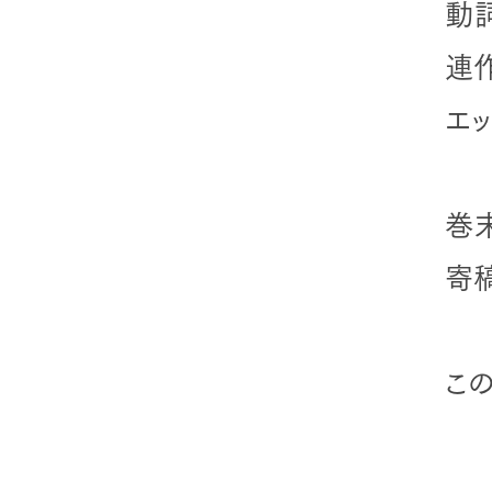
動
連
エッ
巻
寄
こ