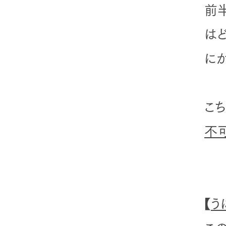
前
は
に
こ
不
【
う