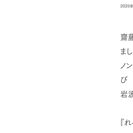
2025
齋
ま
ノ
び
岩
『れ