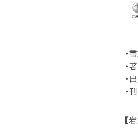
・書
・著
・
・刊
【