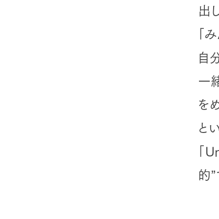
出
「
自
一緒
をめ
と
「
的”