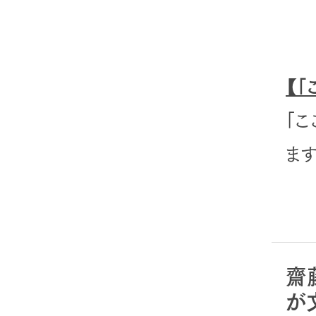
【
「
ます
齋
が