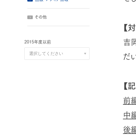
その他
【
吉
2015年度以前
だい
【記
前編
中編
後編