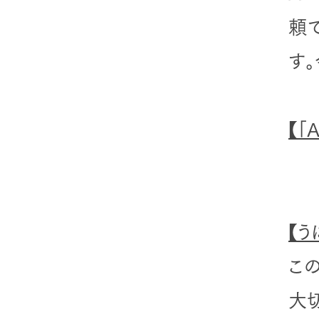
頼
す
【「
【う
こ
大