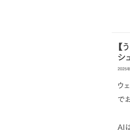
【
シ
2025
ウ
で
A