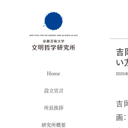
吉
い
Home
2025
設立宣言
吉
所長挨拶
画：
研究所概要