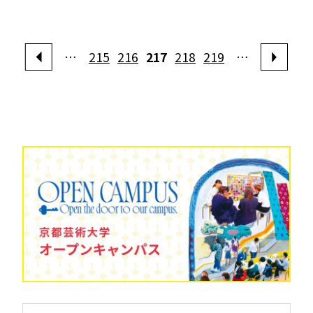
…
215
216
217
218
219
…