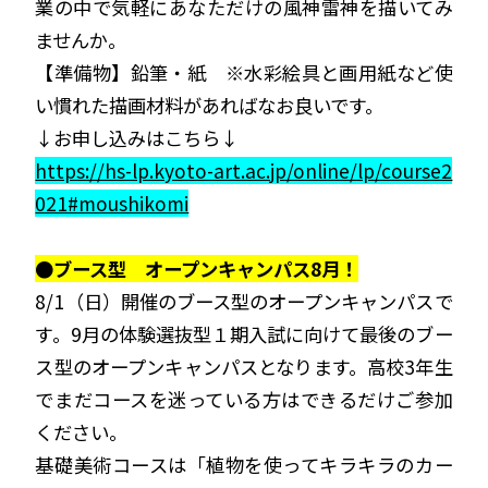
業の中で気軽にあなただけの風神雷神を描いてみ
ませんか。
【準備物】鉛筆・紙 ※水彩絵具と画用紙など使
い慣れた描画材料があればなお良いです。
↓お申し込みはこちら↓
https://hs-lp.kyoto-art.ac.jp/online/lp/course2
021#moushikomi
●ブース型 オープンキャンパス8月！
8/1（日）開催のブース型のオープンキャンパスで
す。9月の体験選抜型１期入試に向けて最後のブー
ス型のオープンキャンパスとなります。高校3年生
でまだコースを迷っている方はできるだけご参加
ください。
基礎美術コースは「植物を使ってキラキラのカー