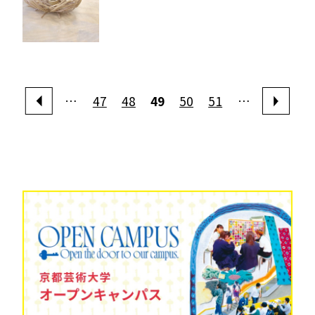
…
47
48
49
50
51
…