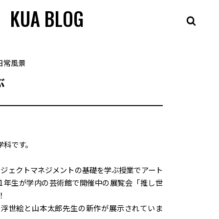
KUA BLOG
日常風景
ぶ
学科です。
プロジェクトマネジメントの基礎を学ぶ授業でアート
1年生が学内の
芸術館
で開催中の展覧会「推し世
！
の浮世絵と山本太郎先生の新作が展示されていま