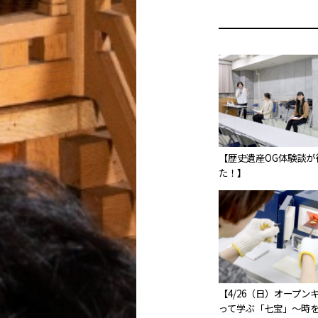
【歴史遺産OG体験談が
た！】
【4/26（日）オープン
って学ぶ「七宝」～時