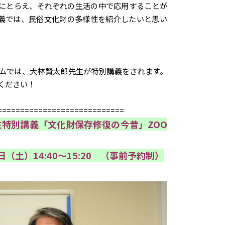
にとらえ、それぞれの生活の中で応用することが
義では、民俗文化財の多様性を紹介したいと思い
ムでは、大林賢太郎先生が特別講義をされます。
ください！
============================
生特別講義「文化財保存修復の今昔」ZOO
（土）14:40～15:20 （事前予約制）