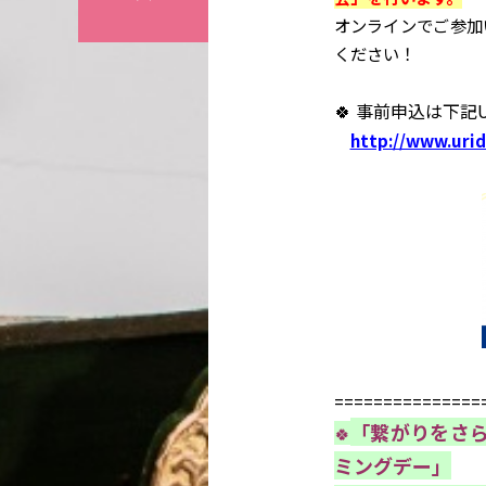
オンラインでご参加
ください！
🍀 事前申込は下記
http://www.urid
===============
「繋がりをさ
🍀
ミングデー」