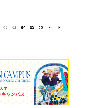
62
63
64
65
66
…