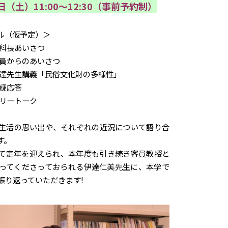
（土）11:00～12:30（事前予約制）
ル（仮予定）＞
 学科長あいさつ
 教員からのあいさつ
5 伊達先生講義「民俗文化財の多様性」
質疑応答
 フリートーク
生活の思い出や、それぞれの近況について語り合
す。
て定年を迎えられ、本年度も引き続き客員教授と
ってくださっておられる伊達仁美先生に、本学で
振り返っていただきます!