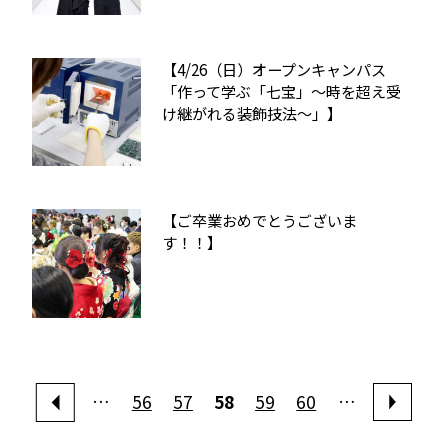
【4/26（日）オープンキャンパス
「作って学ぶ「七宝」～時を超え受
け継がれる装飾技法～」】
【ご卒業おめでとうございま
す！！】
…
56
57
58
59
60
…