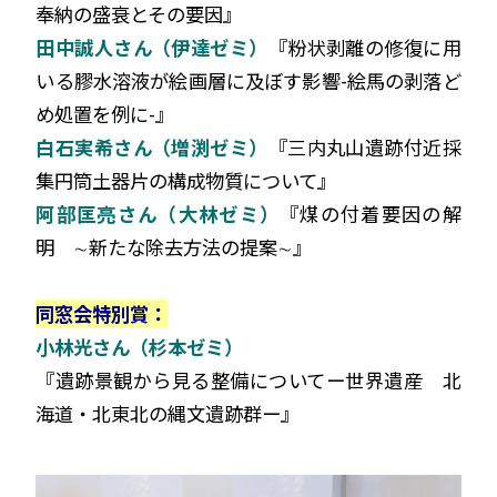
奉納の盛衰とその要因』
田中誠人さん（伊達ゼミ）
『粉状剥離の修復に用
いる膠水溶液が絵画層に及ぼす影響-絵馬の剥落ど
め処置を例に-』
白石実希さん（増渕ゼミ）
『三内丸山遺跡付近採
集円筒土器片の構成物質について』
阿部匡亮さん（大林ゼミ）
『煤の付着要因の解
明 ∼新たな除去方法の提案∼』
同窓会特別賞：
小林光さん（杉本ゼミ）
『遺跡景観から見る整備についてー世界遺産 北
海道・北東北の縄文遺跡群ー』