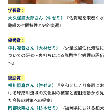
学長賞：
大久保綜太郎さん（仲ゼミ）
『佐賀城を取巻く水
路網の空間特性と史的変遷』
優秀賞：
中村凜音さん（大林ゼミ）
『少量脱酸性化処理に
ついての研究～裏打ちによる脱酸性化処理の評価
～』
奨励賞：
福川照真さん（仲ゼミ）
『令和２年７月豪雨にお
ける球磨川流域の文化財の被害と復旧活動から見
た今後の対策への提案』
岡部秋陽さん（杉本ゼミ）
『福岡県における狛犬