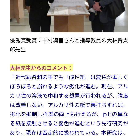
優秀賞受賞：中村凜音さんと指導教員の大林賢太
郎先生
大林先生からのコメント：
『近代紙資料の中でも「酸性紙」は変色が著しく
ぽろぽろと崩れるような劣化が進む。現在、アル
カリ性の溶液で中和する処置が行われるが、強度
は改善しない。アルカリ性の紙で裏打ちすれば、
劣化を抑制し強度の向上も行えるが、ｐHの異な
る紙を接触させると変色が進むという先行研究が
あり、現在は否定的に扱われている。本研究は、