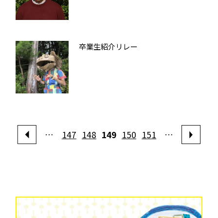
卒業生紹介リレー
…
147
148
149
150
151
…