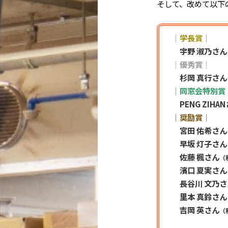
そして、改めて以下
｜学長賞｜
宇野 淑乃さん
｜優秀賞｜
杉岡 真行さん
｜同窓会特別賞
PENG ZIHAN
｜奨励賞｜
宮田 佑希さん
早坂 灯子さん
佐藤 楓さん
（
濱口 夏実さん
長谷川 文乃さ
里本 真鈴さ
吉岡 英さん
（