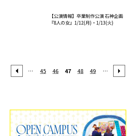
【公演情報】卒業制作公演 石神企画
『8人の女』1/12(月)・1/13(火)
…
45
46
47
48
49
…