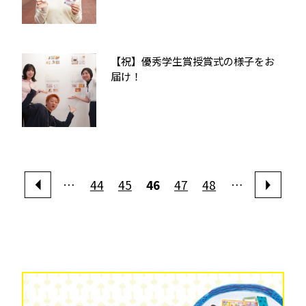
【祝】優秀学生賞授賞式の様子をお
届け！
…
44
45
46
47
48
…