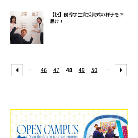
【祝】優秀学生賞授賞式の様子をお
届け！
…
46
47
48
49
50
…