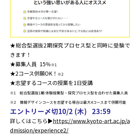
★総合型選抜2期探究プロセス型と同時に受験で
きます！
★募集人員 1
5
％
※1
★2
コース併願OK！
※2
★志望するコースの授業を1日受講
※1 総合型選抜1期 体験授業型・探究プロセス型を合わせた募集人員
※2 情報デザインコースを志望する場合は最大4コースまで併願可能
エントリー〆切10
/2
(木)
23:59
詳しくはこちら▶️
https://www.kyoto-art.ac.jp/a
dmission/experience2/