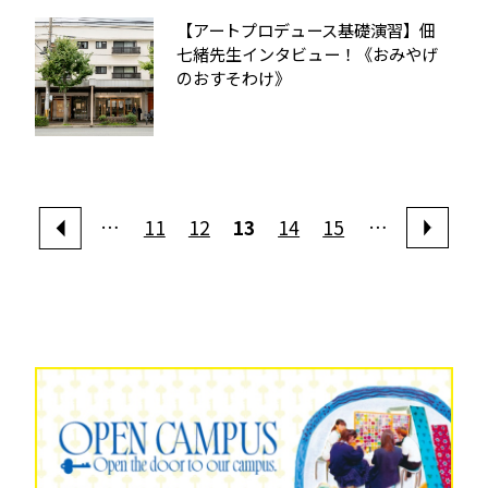
【アートプロデュース基礎演習】佃
七緒先生インタビュー！《おみやげ
のおすそわけ》
…
11
12
13
14
15
…