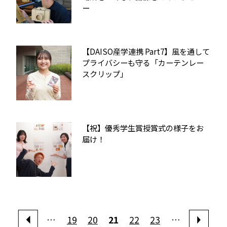
ー
【DAISO産学連携 Part7】風を通して
プライバシーも守る「カーテンレー
スクリップ」
【祝】優秀学生賞授賞式の様子をお
届け！
…
19
20
21
22
23
…