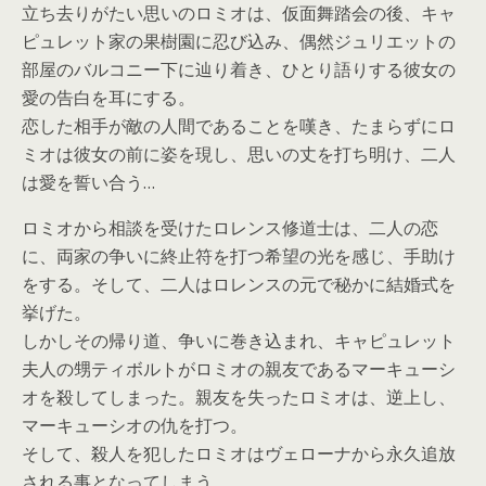
立ち去りがたい思いのロミオは、仮面舞踏会の後、キャ
ピュレット家の果樹園に忍び込み、偶然ジュリエットの
部屋のバルコニー下に辿り着き、ひとり語りする彼女の
愛の告白を耳にする。
恋した相手が敵の人間であることを嘆き、たまらずにロ
ミオは彼女の前に姿を現し、思いの丈を打ち明け、二人
は愛を誓い合う…
ロミオから相談を受けたロレンス修道士は、二人の恋
に、両家の争いに終止符を打つ希望の光を感じ、手助け
をする。そして、二人はロレンスの元で秘かに結婚式を
挙げた。
しかしその帰り道、争いに巻き込まれ、キャピュレット
夫人の甥ティボルトがロミオの親友であるマーキューシ
オを殺してしまった。親友を失ったロミオは、逆上し、
マーキューシオの仇を打つ。
そして、殺人を犯したロミオはヴェローナから永久追放
される事となってしまう。