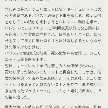
悲しみに暮れるジュリエットに父・キャピュレットは大
公の親戚であるパリスと結婚する事を命じる。彼女は何
とかしてこの話から逃れようとロレンスに助けを求め、
ロレンスはジュリエットに2時間仮死状態になる薬を飲
み死者として霊廟に埋葬され、目覚めたところに、知ら
せを受けて迎えに来たロミオと駆け落ちするという命が
けの策を持ちかけた。
パリスとの結婚式の前夜、死の危険をも覚悟し、ジュリ
エットは薬を飲み干す。
翌日、キャピレット家では悲しみの葬儀が行われた。
変わり果てた姿のジュリエットと再会したロミオは、彼
女の後を追って毒を飲み息絶えた。その直後、ジュリエ
ットが目を覚ますと息のないロミオを見て、事の成り行
きを悟ったジュリエットは、ロミオの短剣で自害し、彼
の後を追った。
両家の争いが彼らを死に追いやったことを悔やみ、和解