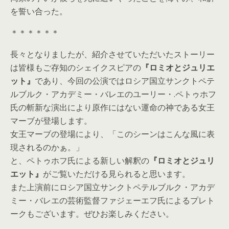
を誓い合った。
＊＊＊＊＊＊
長々となりましたが、紹介させていただいたストーリー
は皆様もご存知のシェイクスピアの
『ロミオとジュリエ
ット』
であり、今回の公演ではロシア国立サンクトペテ
ルブルク・アカデミー・バレエのユーリー・.ペトゥホフ
氏の斬新な演出により原作にはない運命の神である女王
マーブが登場します。
女王マーブの登場により、「このシーンはこんな風に表
現されるのかぁ。」
と、ペトゥホフ氏による新しい解釈の
『ロミオとジュリ
エット』
がご覧いただける見られると思います。
また上演前にロシア国立サンクトペテルブルク・アカデ
ミー・バレエの芸術監督ファジェーエフ氏によるプレト
ークもございます。ぜひお楽しみください。