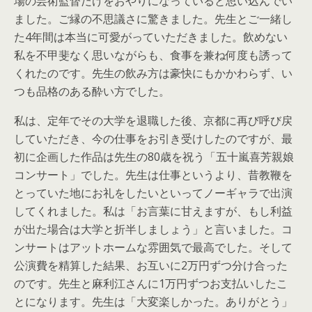
場の芸術監督だけをおやりになっていると思い込んでい
ました。ご縁の不思議さに驚きました。先生とご一緒し
た4年間は本当に可愛がっていただきました。飲めない
私を不甲斐なく思いながらも、食事を兼ね何度も誘って
くれたのです。先生の飲み方は豪快にもかかわらず、い
つも品格のある酔い方でした。
私は、定年でその大学を退職した後、京都に再び呼び戻
していただき、今の仕事をお引き受けしたのですが、最
初に企画した作品は先生の80歳を祝う「五十嵐喜芳親娘
コンサート」でした。先生は仕事というより、昔教鞭を
とっていた地にお礼をしたいといってノーギャラで出演
してくれました。私は「お言葉に甘えますが、もし利益
が出た場合は大学と折半しましょう」と言いました。コ
ンサートはアットホームな雰囲気で最高でした。そして
公演費を精算した結果、お互いに2万円ずつ分け合った
のです。先生と麻利江さんに1万円ずつお支払いしたこ
とになります。先生は「大変楽しかった。ありがとう」