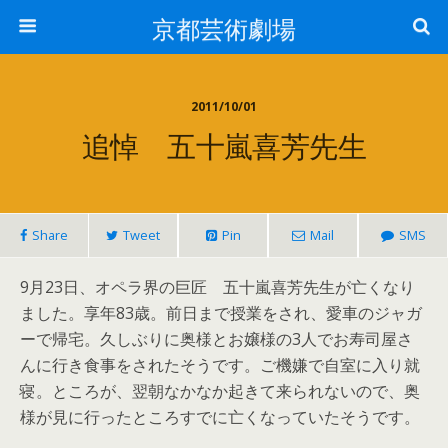
京都芸術劇場
2011/10/01
追悼 五十嵐喜芳先生
Share
Tweet
Pin
Mail
SMS
9月23日、オペラ界の巨匠 五十嵐喜芳先生が亡くなり
ました。享年83歳。前日まで授業をされ、愛車のジャガ
ーで帰宅。久しぶりに奥様とお嬢様の3人でお寿司屋さ
んに行き食事をされたそうです。ご機嫌で自室に入り就
寝。ところが、翌朝なかなか起きて来られないので、奥
様が見に行ったところすでに亡くなっていたそうです。