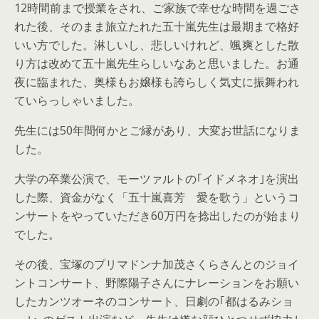
12時間前まで授業をされ、ご家族で幸せな時間を過ごさ
れた後、そのまま旅立たれた五十嵐先生は最期まで格好
いい方でした。淋しいし、悲しいけれど、颯爽とした散
り方は改めて五十嵐先生らしいなあと思いました。お通
夜に臨まれた、奥様もお嬢様も誇らしく気丈に振舞われ
ていらっしゃいました。
先生には50年間何かとご縁があり、大変お世話になりま
した。
大学の卒業公演で、モーツァルトの｢イドメネオ｣を演出
した際、資金がなく「五十嵐喜芳 愛を歌う」というコ
ンサートをやっていただき60万円を捻出したのが始まり
でした。
その後、宝塚のプリマドンナ加茂さくらさんとのジョイ
ントコンサート、野際陽子さんにナレーションをお願い
したカンツオーネのコンサート、日劇の｢都はるみショ