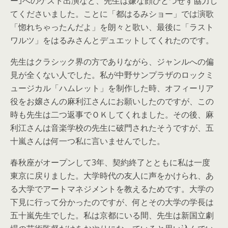
ー｣へのゲスト出演など、先生は嫌な顔ひとつせず協力し
てくださいました。ことに「都はるみショー」では演歌
「惚れちゃったんだよ」を朗々と歌い、最後に「ラスト
ワルツ」をはるみさんとデュエットしてくれたのです。
先生はクラシック界の方でありながら、ジャンルへの偏
見が全くない人でした。私が中野サンプラザのロックミ
ュージカル「ハムレット」を制作した時、オフィーリア
役をお嬢さんの麻利江さんにお願いしたのですが、この
時も先生は二つ返事でＯＫしてくれました。その後、麻
利江さんは音楽学校の先生に破門されたそうですが、五
十嵐さんは何一つ私に言いませんでした。
春秋座がオープンして3年、契約終了とともに私は一度
東京に戻りました。大学時代の友人に声をかけられ、あ
る大学でアートマネジメントを教えるためです。大学の
下見に行って分かったのですが、何とその大学の学長は
五十嵐先生でした。私は京都にいる間、先生は新国立劇