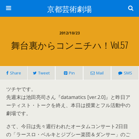
京都芸術劇場
2012/10/23
舞台裏からコンニチハ！vol.57
Share
Tweet
Pin
Mail
SMS
ツチヤです。
先週末は池田亮司さん『datamatics [ver.2.0]』と昨日ア
ーティスト・トークを終え、本日は授業とフル活動中の
劇場です。
さて、今日は先々週行われたオータムコンサート2日目
の「ラースロ・ベルキとジプシー楽団＆ダンサー」のご