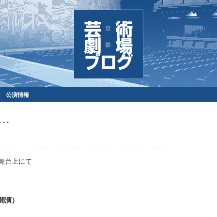
公演情報
…
舞台上にて
部開演）