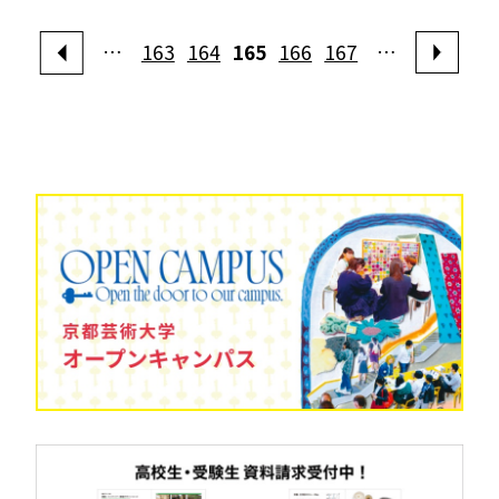
…
163
164
165
166
167
…