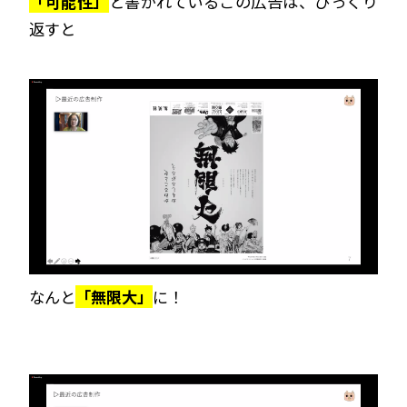
「可能性」
と書かれているこの広告は、ひっくり
返すと
なんと
「無限大」
に！