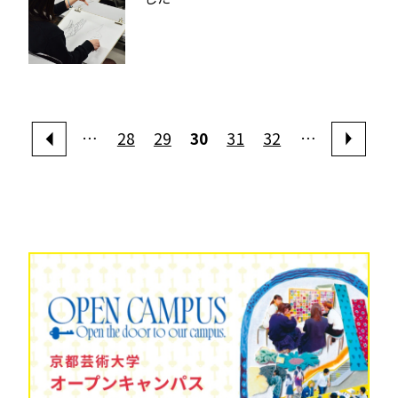
…
28
29
30
31
32
…