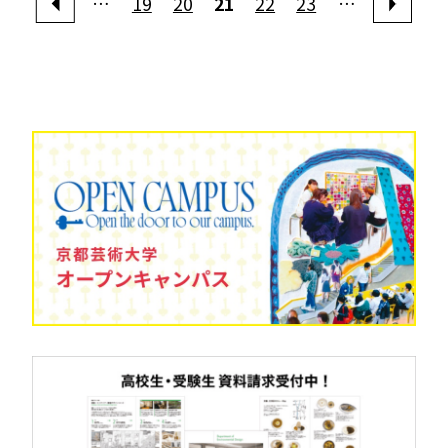
…
19
20
21
22
23
…