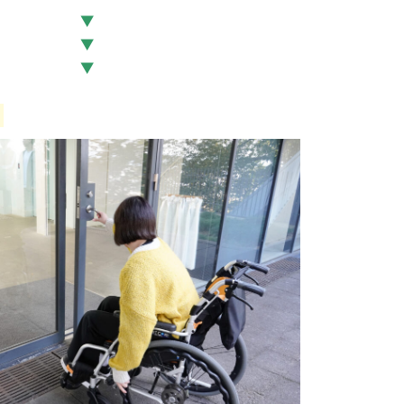
▼
▼
▼
｜