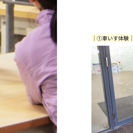
｜①車いす体験