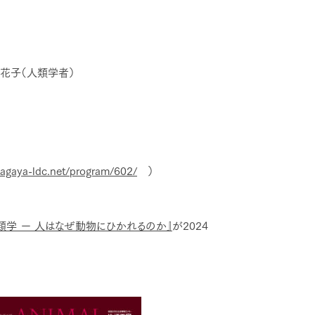
花子（人類学者）
agaya-ldc.net/program/602/
）
人類学 ー 人はなぜ動物にひかれるのか』
が2024