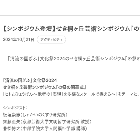
【シンポジウム登壇】せき桐ヶ丘芸術シンポジウム『
2024年10月21日
アクティビティ
「清流の国ぎふ」文化祭2024のせき桐ヶ丘芸術シンポジウム『の祭
「清流の国ぎふ」文化祭2024
せき桐ヶ丘芸術シンポジウム『の祭の開幕式』
「ヒトとひょうげん〜他者の「表現」を多様なスケールで捉える〜
」をテーマに
シンポジスト：
板垣崇志（しゃかいのくすり研究所）
齋藤亜矢（京都芸術大学文明哲学研究所 教授）
兼松博之（中部学院大学人間福祉学部 講師）