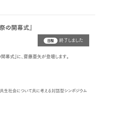
の祭の開幕式』
終了しました
日程
の開幕式』に、齋藤亜矢が登壇します。
、共生社会について共に考える対話型シンポジウム