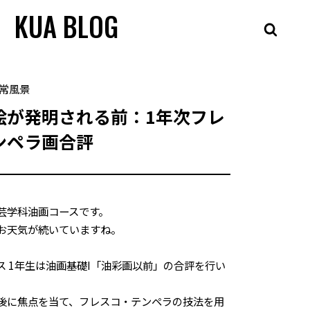
KUA BLOG
常風景
絵が発明される前：1年次フレ
ンペラ画合評
芸学科油画コースです。
お天気が続いていますね。
ス 1年生は油画基礎I「油彩画以前」の合評を行い
後に焦点を当て、フレスコ・テンペラの技法を用