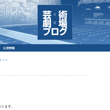
公演情報
･･
ております。