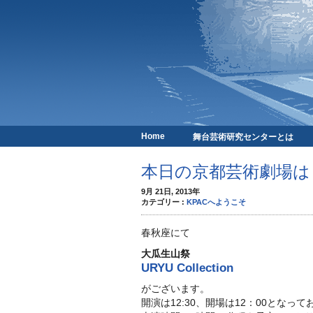
Home
舞台芸術研究センターとは
京都芸術劇場
本日の京都芸術劇場は･
9月 21日, 2013年
カテゴリー :
KPACへようこそ
春秋座にて
大瓜生山祭
URYU Collection
がございます。
開演は12:30、開場は12：00となっ