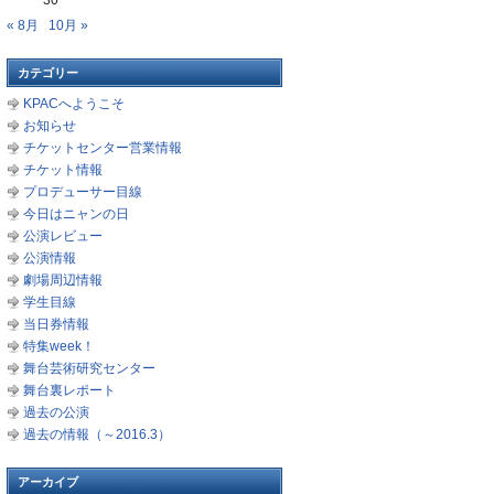
30
« 8月
10月 »
カテゴリー
KPACへようこそ
お知らせ
チケットセンター営業情報
チケット情報
プロデューサー目線
今日はニャンの日
公演レビュー
公演情報
劇場周辺情報
学生目線
当日券情報
特集week！
舞台芸術研究センター
舞台裏レポート
過去の公演
過去の情報（～2016.3）
アーカイブ